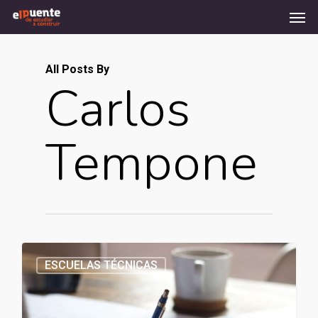
Men
Skip
to
main
content
All Posts By
Carlos
Tempone
ESCUELAS TÉCNICAS