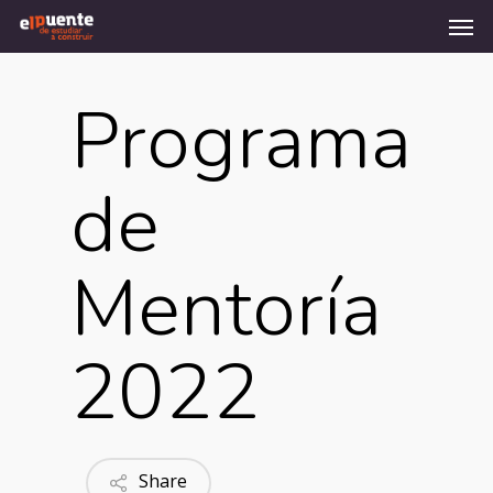
Men
Skip
to
main
content
Programa
de
Mentoría
2022
Share