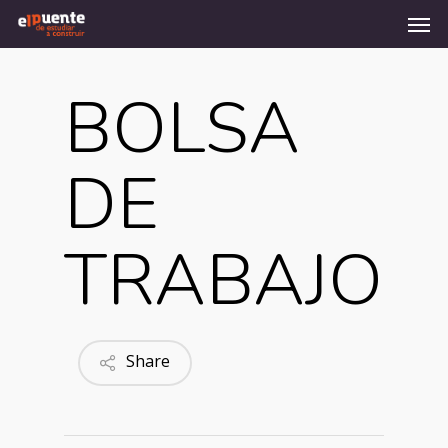
Men
Skip
to
main
content
BOLSA
DE
TRABAJO
Share