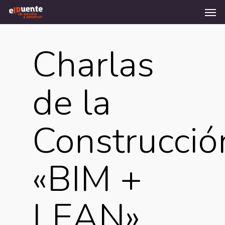
Men
Skip
to
main
content
Charlas
de la
Construcció
«BIM +
LEAN»