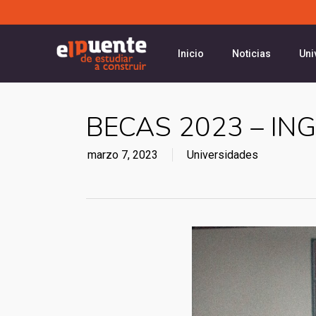
Skip
to
main
Inicio
Noticias
Uni
content
BECAS 2023 – ING
marzo 7, 2023
Universidades