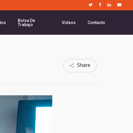
twitter
facebook
linkedin
youtube
Bolsa De
tos
Videos
Contacto
Trabajo
Share